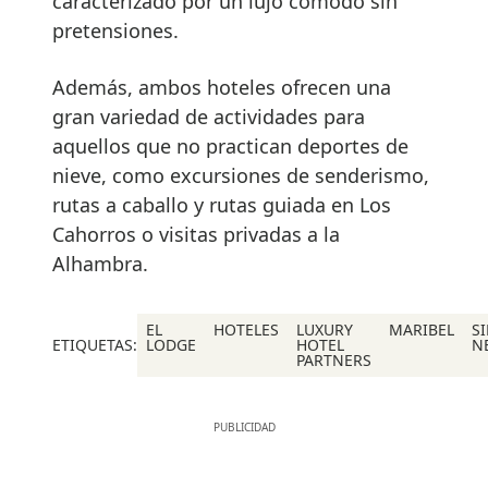
caracterizado por un lujo cómodo sin
pretensiones.
Además, ambos hoteles ofrecen una
gran variedad de actividades para
aquellos que no practican deportes de
nieve, como excursiones de senderismo,
rutas a caballo y rutas guiada en Los
Cahorros o visitas privadas a la
Alhambra.
EL
HOTELES
LUXURY
MARIBEL
S
ETIQUETAS:
LODGE
HOTEL
N
PARTNERS