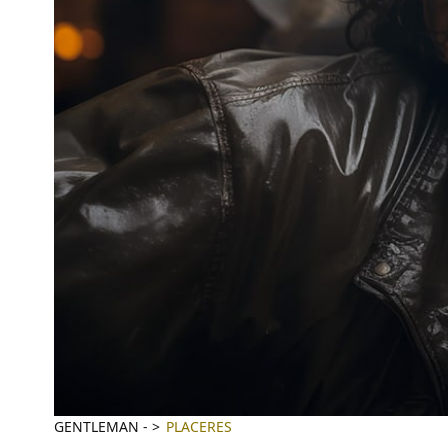
GENTLEMAN
-
PLACERES