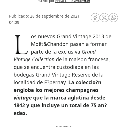
Escrito por
Redacción Gentleman
Publicado: 28 de septiembre de 2021 |
RRSS Facebook
RRSS Twitte
RRSS 
04:09
Los nuevos Grand Vintage 2013 de
Moët&Chandon pasan a formar
parte de la exclusiva
Grand
Vintage Collection
de la maison francesa,
que se encuentra custodiada en las
bodegas Grand Vintage Reserve de la
localidad de E?pernay.
La coleccio?n
engloba los mejores champagnes
vintage
que la marca aglutina desde
1842 y que incluye un total de 75 an?
adas.