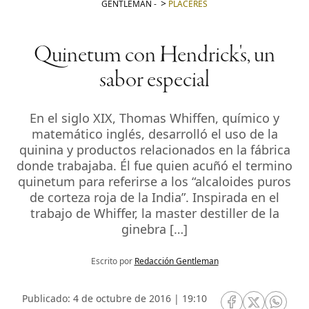
GENTLEMAN
-
PLACERES
Quinetum con Hendrick's, un
sabor especial
En el siglo XIX, Thomas Whiffen, químico y
matemático inglés, desarrolló el uso de la
quinina y productos relacionados en la fábrica
donde trabajaba. Él fue quien acuñó el termino
quinetum para referirse a los “alcaloides puros
de corteza roja de la India”. Inspirada en el
trabajo de Whiffer, la master destiller de la
ginebra […]
Escrito por
Redacción Gentleman
Publicado: 4 de octubre de 2016 | 19:10
RRSS Facebook
RRSS Twitte
RRSS 