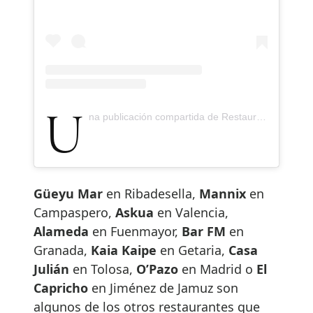
Una publicación compartida de Restaurante Elkano (@elkano_jatetxea)
Güeyu Mar
en Ribadesella,
Mannix
en
Campaspero,
Askua
en Valencia,
Alameda
en Fuenmayor,
Bar FM
en
Granada,
Kaia Kaipe
en Getaria,
Casa
Julián
en Tolosa,
O’Pazo
en Madrid o
El
Capricho
en Jiménez de Jamuz son
algunos de los otros restaurantes que