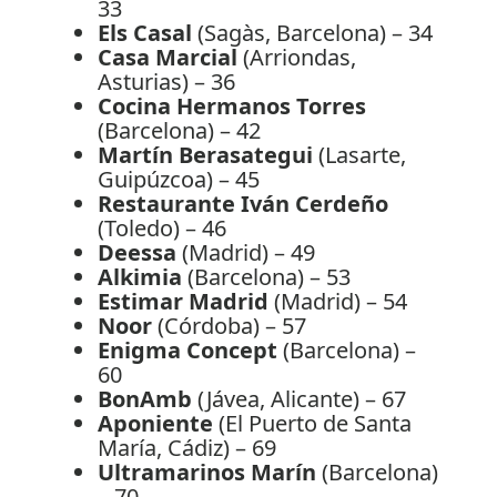
33
Els Casal
(Sagàs, Barcelona) – 34
Casa Marcial
(Arriondas,
Asturias) – 36
Cocina Hermanos Torres
(Barcelona) – 42
Martín Berasategui
(Lasarte,
Guipúzcoa) – 45
Restaurante Iván Cerdeño
(Toledo) – 46
Deessa
(Madrid) – 49
Alkimia
(Barcelona) – 53
Estimar Madrid
(Madrid) – 54
Noor
(Córdoba) – 57
Enigma Concept
(Barcelona) –
60
BonAmb
(Jávea, Alicante) – 67
Aponiente
(El Puerto de Santa
María, Cádiz) – 69
Ultramarinos Marín
(Barcelona)
– 70