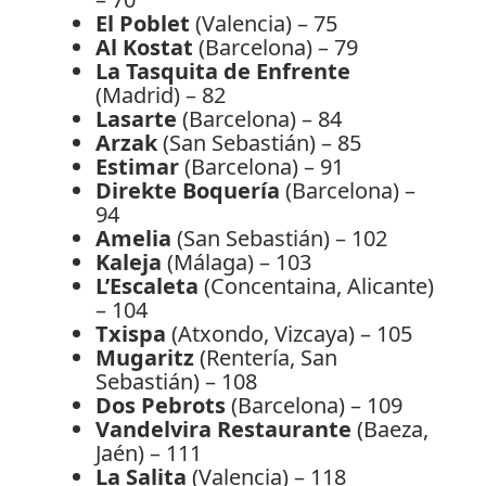
El Poblet
(Valencia) – 75
Al Kostat
(Barcelona) – 79
La Tasquita de Enfrente
(Madrid) – 82
Lasarte
(Barcelona) – 84
Arzak
(San Sebastián) – 85
Estimar
(Barcelona) – 91
Direkte Boquería
(Barcelona) –
94
Amelia
(San Sebastián) – 102
Kaleja
(Málaga) – 103
L’Escaleta
(Concentaina, Alicante)
– 104
Txispa
(Atxondo, Vizcaya) – 105
Mugaritz
(Rentería, San
Sebastián) – 108
Dos Pebrots
(Barcelona) – 109
Vandelvira Restaurante
(Baeza,
Jaén) – 111
La Salita
(Valencia) – 118