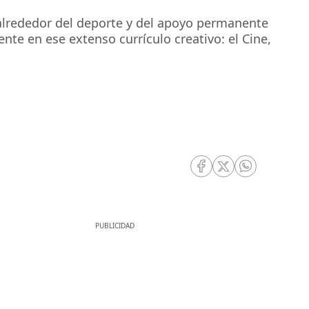
 alrededor del deporte y del apoyo permanente
nte en ese extenso currículo creativo: el Cine,
RRSS Facebook
RRSS Twitter
RRSS Whatsa