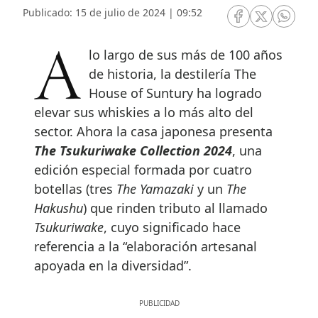
Publicado: 15 de julio de 2024 | 09:52
RRSS Facebook
RRSS Twitte
RRSS 
A lo largo de sus más de 100 años
de historia, la destilería The
House of Suntury ha logrado
elevar sus whiskies a lo más alto del
sector. Ahora la casa japonesa presenta
The Tsukuriwake Collection 2024
, una
edición especial formada por cuatro
botellas (tres
The Yamazaki
y un
The
Hakushu
) que rinden tributo al llamado
Tsukuriwake
, cuyo significado hace
referencia a la “elaboración artesanal
apoyada en la diversidad”.