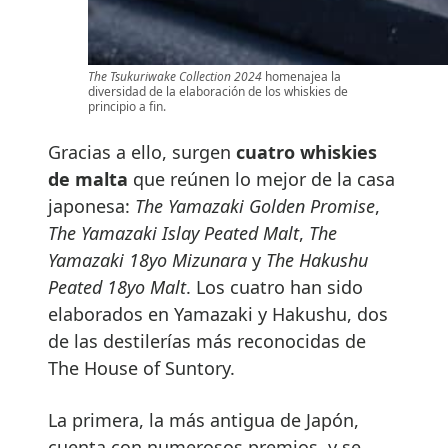
The Tsukuriwake Collection 2024
homenajea la
diversidad de la elaboración de los whiskies de
principio a fin.
Gracias a ello, surgen
cuatro whiskies
de malta
que reúnen lo mejor de la casa
japonesa:
The Yamazaki Golden Promise
,
The Yamazaki Islay Peated Malt
,
The
Yamazaki 18yo Mizunara
y
The Hakushu
Peated 18yo Malt
. Los cuatro han sido
elaborados en Yamazaki y Hakushu, dos
de las destilerías más reconocidas de
The House of Suntory.
La primera, la más antigua de Japón,
cuenta con numerosos premios, y se