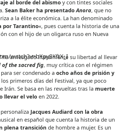
aje al borde del abismo
y con tintes sociales
da.
Sean Baker ha presentado
Anora
, que no
iriza a la élite económica. La han denominado
 por Tarantino
«, pues cuenta la historia de una
ón con el hijo de un oligarca ruso en Nueva
com/watch?v=bKpySKftX_I
f
ha arriesgado literalmente su libertad al llevar
 of the sacred fig
, muy crítica con el régimen
o para ser condenado a
ocho años de prisión y
r los primeros días del Festival, ya que poco
 Irán. Se basa en las revueltas tras la
muerte
 llevar el velo
en 2022.
 personaliza
Jacques Audiard con la obra
musical en español que cuenta la historia de un
 plena transición
de hombre a mujer. Es un