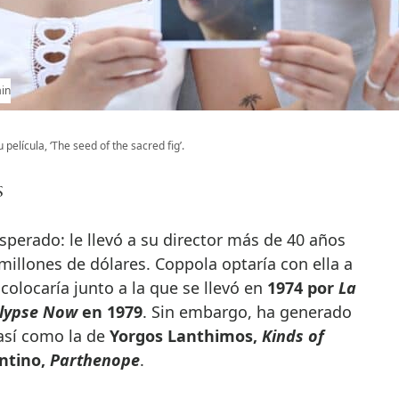
ain
película, ‘The seed of the sacred fig’.
s
esperado: le llevó a su director más de 40 años
illones de dólares. Coppola optaría con ella a
colocaría junto a la que se llevó en
1974 por
La
lypse Now
en 1979
. Sin embargo, ha generado
así como la de
Yorgos Lanthimos,
Kinds of
ntino,
Parthenope
.