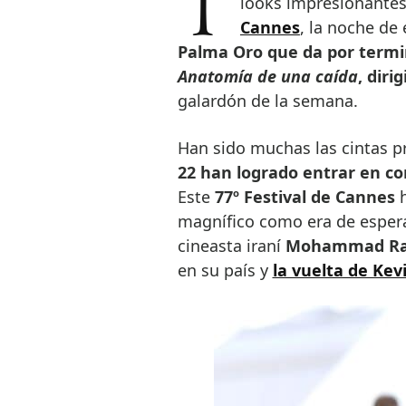
Tras más de una semana disfrutando de grandes personalidades con
looks impresionantes
Cannes
, la noche de
Palma Oro que da por termin
Anatomía de una caída
, diri
galardón de la semana.
Han sido muchas las cintas pr
22 han logrado entrar en c
Este
77º Festival de Cannes
magnífico como era de esper
cineasta iraní
Mohammad Ra
en su país y
la vuelta de Kev