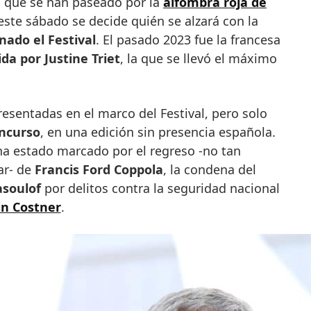
 que se han paseado por la
alfombra roja de
 este sábado se decide quién se alzará con la
ado el Festival
. El pasado 2023 fue la francesa
gida por Justine Triet
, la que se llevó el máximo
esentadas en el marco del Festival, pero solo
oncurso
, en una edición sin presencia española.
ha estado marcado por el regreso -no tan
ar- de
Francis Ford Coppola
, la condena del
soulof
por delitos contra la seguridad nacional
in Costner
.