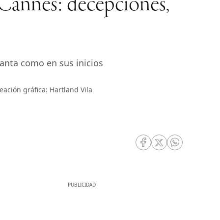
e Cannes: decepciones,
tanta como en sus inicios
eación gráfica: Hartland Vila
RRSS Facebook
RRSS Twitter
RRSS Whatsa