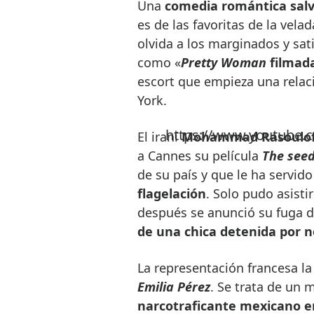
Una
comedia romántica salv
es de las favoritas de la vela
olvida a los marginados y sat
como «
Pretty Woman
filmada
escort que empieza una relaci
York.
https://www.youtube.
El iraní
Mohammad Rasoulo
a Cannes su película
The seed
de su país y que le ha servid
flagelación
. Solo pudo asisti
después se anunció su fuga de
de una chica detenida por no
La representación francesa la
Emilia Pérez
. Se trata de un 
narcotraficante mexicano en