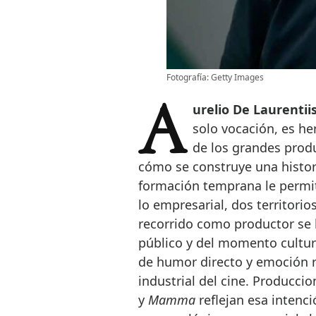
Fotografía: Getty Images
Aurelio De Laurentii
solo vocación, es he
de los grandes produ
cómo se construye una histori
formación temprana le permit
lo empresarial, dos territorio
recorrido como productor se h
público y del momento cultura
de humor directo y emoción re
industrial del cine. Producc
y
Mamma
reflejan esa intenci