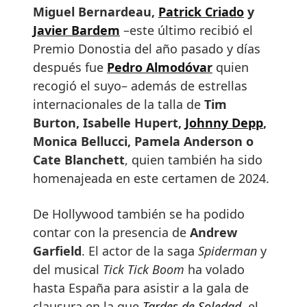
Miguel Bernardeau,
Patrick Criado
y
Javier Bardem
–este último recibió el
Premio Donostia del año pasado y días
después fue
Pedro Almodóvar
quien
recogió el suyo– además de estrellas
internacionales de la talla de
Tim
Burton, Isabelle Hupert,
Johnny Depp
,
Monica Bellucci, Pamela Anderson o
Cate Blanchett
, quien también ha sido
homenajeada en este certamen de 2024.
De Hollywood también se ha podido
contar con la presencia de
Andrew
Garfield
. El actor de la saga
Spiderman
y
del musical
Tick Tick Boom
ha volado
hasta España para asistir a la gala de
clausura en la que
Tardes de Soledad
, el